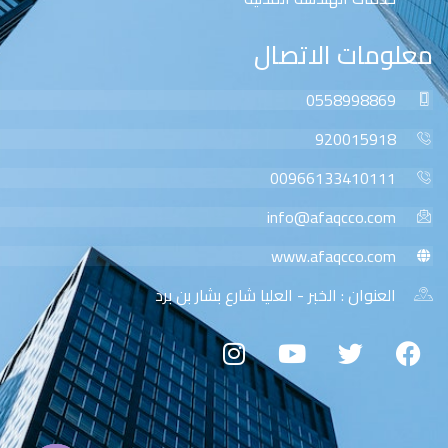
معلومات الاتصال
0558998869
920015918
00966133410111
info@afaqcco.com
www.afaqcco.com
العنوان : الخبر - العليا شارع بشار بن برد