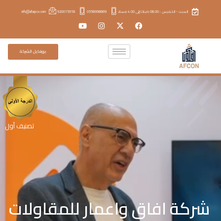
السبت - الخميس : 08.00 صباحًا إلى 4.00 مساءً
0558998869
920015918
info@afaqcco.com
بروفايل الشركة
تصنيف أول
شركة افاق واعمار للمقاولات