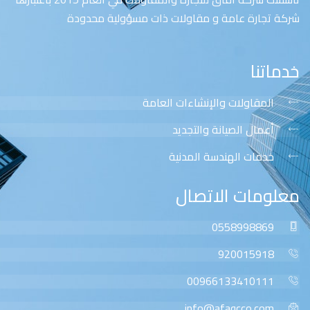
شركة تجارة عامة و مقاولات ذات مسؤولية محدودة
خدماتنا
المقاولات والإنشاءات العامة
أعمال الصيانة والتجديد
خدمات الهندسة المدنية
معلومات الاتصال
0558998869
920015918
00966133410111
info@afaqcco.com