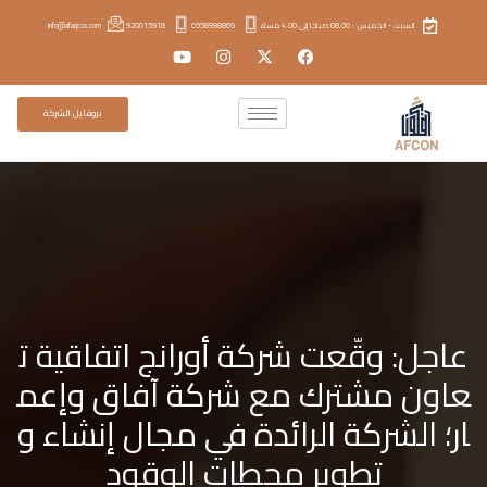
السبت - الخميس : 08.00 صباحًا إلى 4.00 مساءً
0558998869
920015918
info@afaqcco.com
بروفايل الشركة
عاجل: وقّعت شركة أورانج اتفاقية ت
عاون مشترك مع شركة آفاق وإعم
ار؛ الشركة الرائدة في مجال إنشاء و
تطوير محطات الوقود