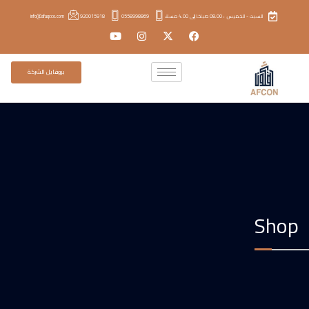
السبت - الخميس : 08.00 صباحًا إلى 4.00 مساءً
0558998869
920015918
info@afaqcco.com
بروفايل الشركة
Shop